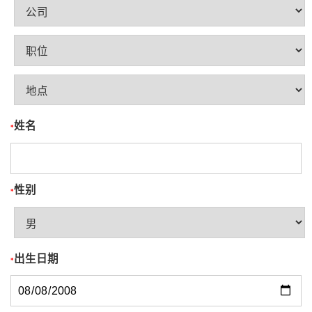
姓名
*
性别
*
出生日期
*